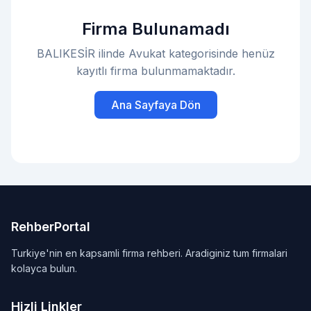
Firma Bulunamadı
BALIKESİR ilinde Avukat kategorisinde henüz
kayıtlı firma bulunmamaktadır.
Ana Sayfaya Dön
RehberPortal
Turkiye'nin en kapsamli firma rehberi. Aradiginiz tum firmalari
kolayca bulun.
Hizli Linkler