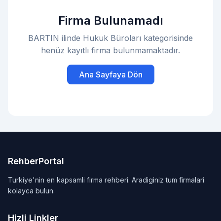
Firma Bulunamadı
BARTIN ilinde Hukuk Büroları kategorisinde
henüz kayıtlı firma bulunmamaktadır.
Ana Sayfaya Dön
RehberPortal
Turkiye'nin en kapsamli firma rehberi. Aradiginiz tum firmalari
kolayca bulun.
Hizli Linkler