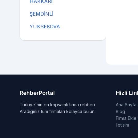
HAKKÂRİ
ŞEMDİNLİ
YÜKSEKOVA
RehberPortal
Hizli Lin
Turkiye'nin en kapsamli firma rehberi.
Ana Sayfa
Aradiginiz tum firmalari kolayca bulun.
Blog
Firma Ekle
Iletisim