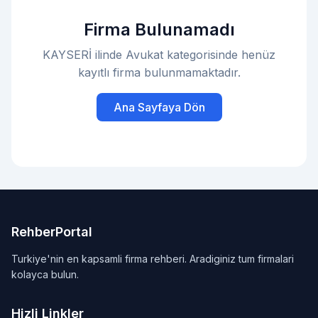
Firma Bulunamadı
KAYSERİ ilinde Avukat kategorisinde henüz
kayıtlı firma bulunmamaktadır.
Ana Sayfaya Dön
RehberPortal
Turkiye'nin en kapsamli firma rehberi. Aradiginiz tum firmalari
kolayca bulun.
Hizli Linkler