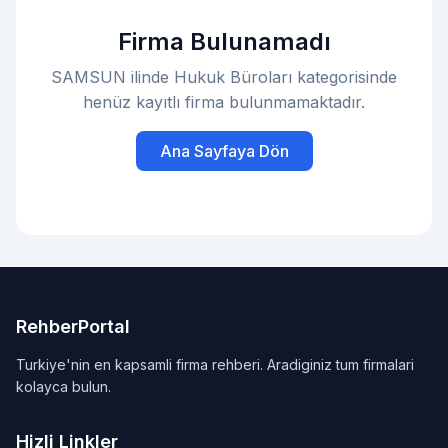
Firma Bulunamadı
SAMSUN ilinde Hukuk Büroları kategorisinde
henüz kayıtlı firma bulunmamaktadır.
Ana Sayfaya Dön
RehberPortal
Turkiye'nin en kapsamli firma rehberi. Aradiginiz tum firmalari
kolayca bulun.
Hizli Linkler