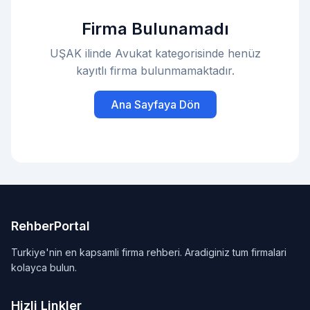
Firma Bulunamadı
UŞAK ilinde Avukat kategorisinde henüz
kayıtlı firma bulunmamaktadır.
Ana Sayfaya Dön
RehberPortal
Turkiye'nin en kapsamli firma rehberi. Aradiginiz tum firmalari
kolayca bulun.
Hizli Linkler